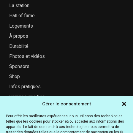
La station
Hall of fame
Logements
À propos
Durabilité
Photos et vidéos
Sponsors
Shop
Infos pratiques
Horaires des bus
Gérer le consentement
FAQ
Pour offrir les meilleures expériences, nous utilisons des technologies
telles que les cookies pour stocker et/ou accéder aux informations des
appareils. Le fait de consentir à ces technologies nous permettra de
RÉSEAUX SOCIAUX
traiter des données telles que le comportement de navigation ou les ID