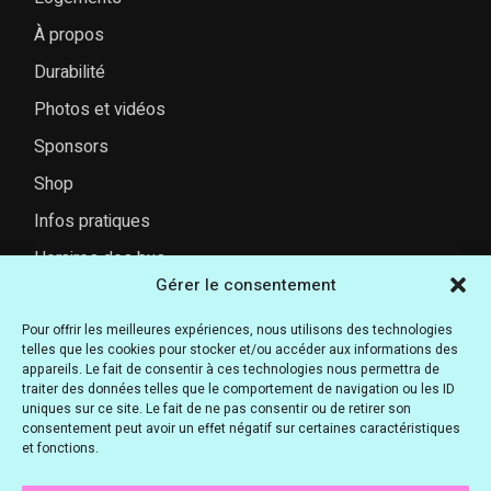
À propos
Durabilité
Photos et vidéos
Sponsors
Shop
Infos pratiques
Horaires des bus
Gérer le consentement
FAQ
Pour offrir les meilleures expériences, nous utilisons des technologies
telles que les cookies pour stocker et/ou accéder aux informations des
appareils. Le fait de consentir à ces technologies nous permettra de
RÉSEAUX SOCIAUX
traiter des données telles que le comportement de navigation ou les ID
uniques sur ce site. Le fait de ne pas consentir ou de retirer son
@snowvibesfestival
consentement peut avoir un effet négatif sur certaines caractéristiques
et fonctions.
@snowvibesfestival